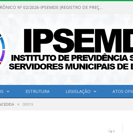
PREGÃO ELETRÔNICO Nº 02/2026-IPSEMDE (REGISTRO DE PREÇOS PARA FUTURA E EVENTUAL AQUISIÇÃO DE MATERIAL DE LIMPEZA E GÊNEROS ALIMENTÍCIOS PARA ATENDER AS NECESSIDADES DO INSTITUTO DE PREVIDÊNCIA SOCIAL DOS SERVIDORES MUNICIPAIS DE DOM ELISEU.)
OS
ESTRUTURA
LEGISLAÇÃO
ATOS OFIC
»
NCEDIDA
00019
0