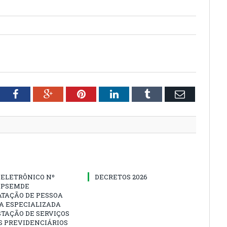
tter
Facebook
Google+
Pinterest
LinkedIn
Tumblr
Email
 ELETRÔNICO Nº
DECRETOS 2026
-IPSEMDE
ATAÇÃO DE PESSOA
A ESPECIALIZADA
TAÇÃO DE SERVIÇOS
S PREVIDENCIÁRIOS