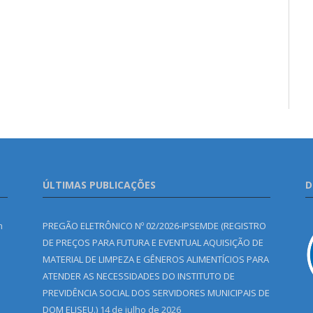
ÚLTIMAS PUBLICAÇÕES
D
m
PREGÃO ELETRÔNICO Nº 02/2026-IPSEMDE (REGISTRO
DE PREÇOS PARA FUTURA E EVENTUAL AQUISIÇÃO DE
MATERIAL DE LIMPEZA E GÊNEROS ALIMENTÍCIOS PARA
ATENDER AS NECESSIDADES DO INSTITUTO DE
PREVIDÊNCIA SOCIAL DOS SERVIDORES MUNICIPAIS DE
DOM ELISEU.)
14 de julho de 2026