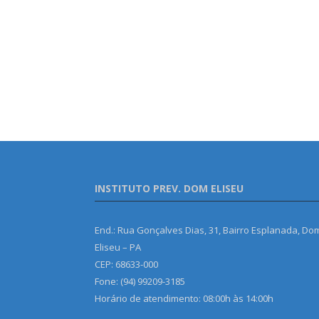
INSTITUTO PREV. DOM ELISEU
End.: Rua Gonçalves Dias, 31, Bairro Esplanada, Do
Eliseu – PA
CEP: 68633-000
Fone: (94) 99209-3185
Horário de atendimento: 08:00h às 14:00h