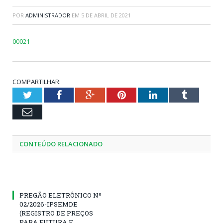
POR
ADMINISTRADOR
EM
5 DE ABRIL DE 2021
00021
COMPARTILHAR:
Twitter
Facebook
Google+
Pinterest
LinkedIn
Tumblr
Email
CONTEÚDO RELACIONADO
PREGÃO ELETRÔNICO Nº
02/2026-IPSEMDE
(REGISTRO DE PREÇOS
PARA FUTURA E