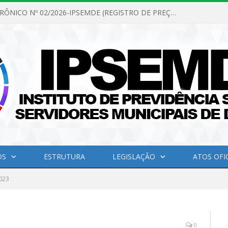
PREGÃO ELETRÔNICO Nº 02/2026-IPSEMDE (REGISTRO DE PREÇOS PARA FUTURA E EVENTUAL AQUISIÇÃO DE MATERIAL DE LIMPEZA E GÊNEROS ALIMENTÍCIOS PARA ATENDER AS NECESSIDADES DO INSTITUTO DE PREVIDÊNCIA SOCIAL DOS SERVIDORES MUNICIPAIS DE DOM ELISEU.)
OS
ESTRUTURA
LEGISLAÇÃO
ATOS OFIC
023
0