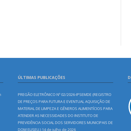
ÚLTIMAS PUBLICAÇÕES
D
m
PREGÃO ELETRÔNICO Nº 02/2026-IPSEMDE (REGISTRO
DE PREÇOS PARA FUTURA E EVENTUAL AQUISIÇÃO DE
MATERIAL DE LIMPEZA E GÊNEROS ALIMENTÍCIOS PARA
ATENDER AS NECESSIDADES DO INSTITUTO DE
PREVIDÊNCIA SOCIAL DOS SERVIDORES MUNICIPAIS DE
DOM ELISEU.)
14 de julho de 2026