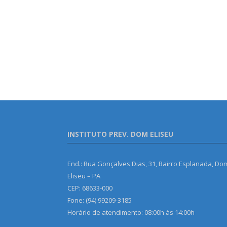
INSTITUTO PREV. DOM ELISEU
End.: Rua Gonçalves Dias, 31, Bairro Esplanada, Do
Eliseu – PA
CEP: 68633-000
Fone: (94) 99209-3185
Horário de atendimento: 08:00h às 14:00h