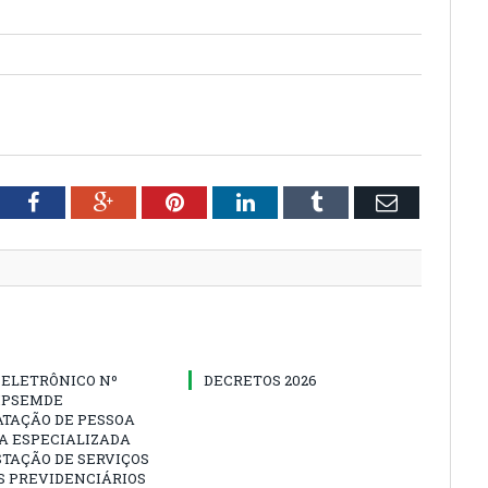
tter
Facebook
Google+
Pinterest
LinkedIn
Tumblr
Email
 ELETRÔNICO Nº
DECRETOS 2026
-IPSEMDE
ATAÇÃO DE PESSOA
A ESPECIALIZADA
TAÇÃO DE SERVIÇOS
S PREVIDENCIÁRIOS