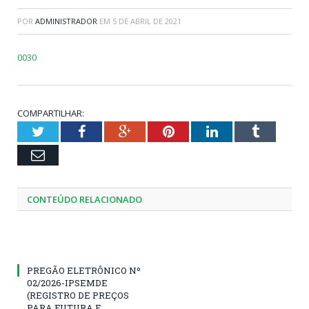
POR
ADMINISTRADOR
EM
5 DE ABRIL DE 2021
0030
COMPARTILHAR:
Twitter
Facebook
Google+
Pinterest
LinkedIn
Tumblr
Email
CONTEÚDO RELACIONADO
PREGÃO ELETRÔNICO Nº
02/2026-IPSEMDE
(REGISTRO DE PREÇOS
PARA FUTURA E