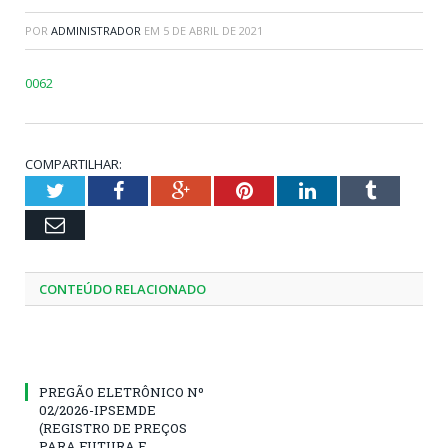
POR
ADMINISTRADOR
EM
5 DE ABRIL DE 2021
0062
COMPARTILHAR:
Twitter
Facebook
Google+
Pinterest
LinkedIn
Tumblr
Email
CONTEÚDO RELACIONADO
PREGÃO ELETRÔNICO Nº
02/2026-IPSEMDE
(REGISTRO DE PREÇOS
PARA FUTURA E