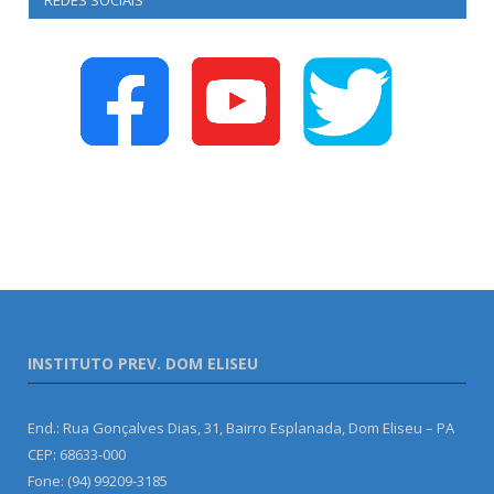
REDES SOCIAIS
INSTITUTO PREV. DOM ELISEU
End.: Rua Gonçalves Dias, 31, Bairro Esplanada, Dom Eliseu – PA
CEP: 68633-000
Fone: (94) 99209-3185