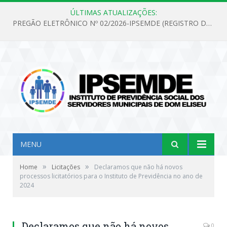
ÚLTIMAS ATUALIZAÇÕES:
PREGÃO ELETRÔNICO Nº 02/2026-IPSEMDE (REGISTRO DE PREÇOS PARA FUTURA E EVENTUAL AQUISIÇÃO DE MATERIAL DE LIMPEZA E GÊNEROS ALIMENTÍCIOS PARA ATENDER AS NECESSIDADES DO INSTITUTO DE PREVIDÊNCIA SOCIAL DOS SERVIDORES MUNICIPAIS DE DOM ELISEU.)
MENU
»
»
Home
Licitações
Declaramos que não há novos
processos licitatórios para o Instituto de Previdência no ano de
2024
Declaramos que não há novos
0