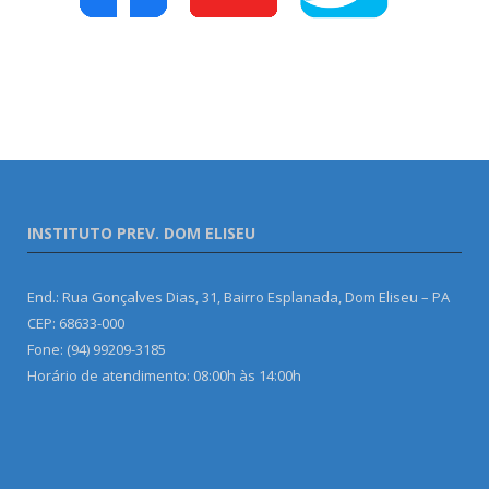
INSTITUTO PREV. DOM ELISEU
End.: Rua Gonçalves Dias, 31, Bairro Esplanada, Dom Eliseu – PA
CEP: 68633-000
Fone: (94) 99209-3185
Horário de atendimento: 08:00h às 14:00h