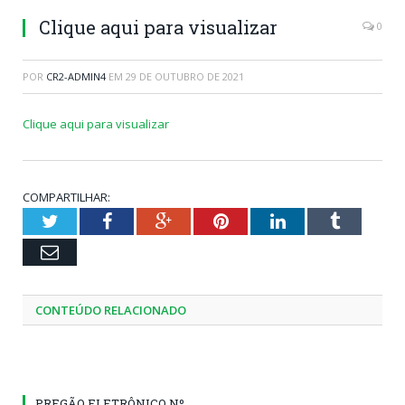
Clique aqui para visualizar
0
POR
CR2-ADMIN4
EM
29 DE OUTUBRO DE 2021
Clique aqui para visualizar
COMPARTILHAR:
Twitter
Facebook
Google+
Pinterest
LinkedIn
Tumblr
Email
CONTEÚDO RELACIONADO
PREGÃO ELETRÔNICO Nº