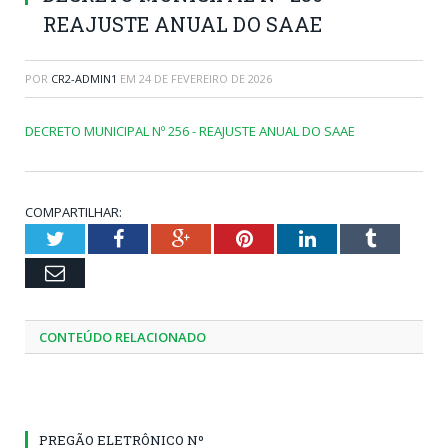
REAJUSTE ANUAL DO SAAE
POR
CR2-ADMIN1
EM
24 DE FEVEREIRO DE 2026
DECRETO MUNICIPAL Nº 256 - REAJUSTE ANUAL DO SAAE
COMPARTILHAR:
Twitter
Facebook
Google+
Pinterest
LinkedIn
Tumblr
Email
CONTEÚDO RELACIONADO
PREGÃO ELETRÔNICO Nº