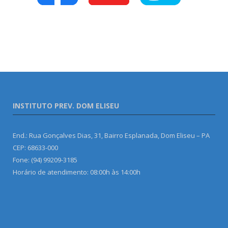
INSTITUTO PREV. DOM ELISEU
End.: Rua Gonçalves Dias, 31, Bairro Esplanada, Dom Eliseu – PA
CEP: 68633-000
Fone: (94) 99209-3185
Horário de atendimento: 08:00h às 14:00h