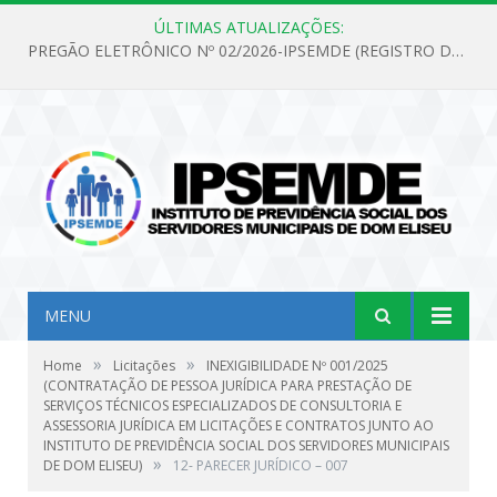
ÚLTIMAS ATUALIZAÇÕES:
PREGÃO ELETRÔNICO Nº 02/2026-IPSEMDE (REGISTRO DE PREÇOS PARA FUTURA E EVENTUAL AQUISIÇÃO DE MATERIAL DE LIMPEZA E GÊNEROS ALIMENTÍCIOS PARA ATENDER AS NECESSIDADES DO INSTITUTO DE PREVIDÊNCIA SOCIAL DOS SERVIDORES MUNICIPAIS DE DOM ELISEU.)
MENU
»
»
Home
Licitações
INEXIGIBILIDADE Nº 001/2025
(CONTRATAÇÃO DE PESSOA JURÍDICA PARA PRESTAÇÃO DE
SERVIÇOS TÉCNICOS ESPECIALIZADOS DE CONSULTORIA E
ASSESSORIA JURÍDICA EM LICITAÇÕES E CONTRATOS JUNTO AO
INSTITUTO DE PREVIDÊNCIA SOCIAL DOS SERVIDORES MUNICIPAIS
»
DE DOM ELISEU)
12- PARECER JURÍDICO – 007