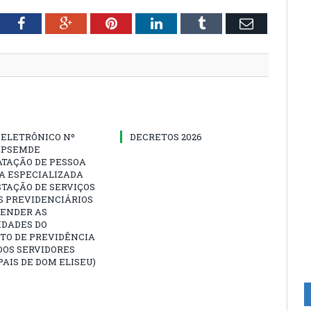
tter
Facebook
Google+
Pinterest
LinkedIn
Tumblr
Email
 ELETRÔNICO Nº
DECRETOS 2026
-IPSEMDE
ATAÇÃO DE PESSOA
A ESPECIALIZADA
TAÇÃO DE SERVIÇOS
S PREVIDENCIÁRIOS
TENDER AS
IDADES DO
TO DE PREVIDÊNCIA
DOS SERVIDORES
AIS DE DOM ELISEU)