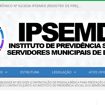
PREGÃO ELETRÔNICO Nº 02/2026-IPSEMDE (REGISTRO DE PREÇOS PARA FUTURA E EVENTUAL AQUISIÇÃO DE MATERIAL DE LIMPEZA E GÊNEROS ALIMENTÍCIOS PARA ATENDER AS NECESSIDADES DO INSTITUTO DE PREVIDÊNCIA SOCIAL DOS SERVIDORES MUNICIPAIS DE DOM ELISEU.)
OS
ESTRUTURA
LEGISLAÇÃO
ATOS OFIC
IBILIDADE Nº 001/2025 (CONTRATAÇÃO DE PESSOA JURÍDICA PARA PRESTAÇÃO 
ES E CONTRATOS JUNTO AO INSTITUTO DE PREVIDÊNCIA SOCIAL DOS SERVIDORE