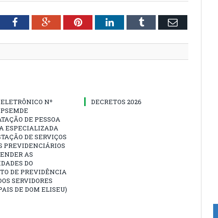
tter
Facebook
Google+
Pinterest
LinkedIn
Tumblr
Email
 ELETRÔNICO Nº
DECRETOS 2026
-IPSEMDE
ATAÇÃO DE PESSOA
A ESPECIALIZADA
TAÇÃO DE SERVIÇOS
S PREVIDENCIÁRIOS
TENDER AS
IDADES DO
TO DE PREVIDÊNCIA
DOS SERVIDORES
AIS DE DOM ELISEU)