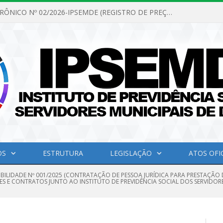
PREGÃO ELETRÔNICO Nº 02/2026-IPSEMDE (REGISTRO DE PREÇOS PARA FUTURA E EVENTUAL AQUISIÇÃO DE MATERIAL DE LIMPEZA E GÊNEROS ALIMENTÍCIOS PARA ATENDER AS NECESSIDADES DO INSTITUTO DE PREVIDÊNCIA SOCIAL DOS SERVIDORES MUNICIPAIS DE DOM ELISEU.)
OS
ESTRUTURA
LEGISLAÇÃO
ATOS OFIC
IBILIDADE Nº 001/2025 (CONTRATAÇÃO DE PESSOA JURÍDICA PARA PRESTAÇÃO 
ES E CONTRATOS JUNTO AO INSTITUTO DE PREVIDÊNCIA SOCIAL DOS SERVIDORE