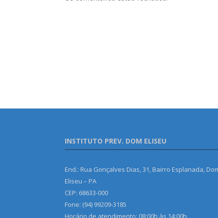
INSTITUTO PREV. DOM ELISEU
End.: Rua Gonçalves Dias, 31, Bairro Esplanada, Do
Eliseu – PA
CEP: 68633-000
Fone: (94) 99209-3185
Horário de atendimento: 08:00h às 14:00h