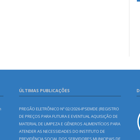
ÚLTIMAS PUBLICAÇÕES
D
m
PREGÃO ELETRÔNICO Nº 02/2026-IPSEMDE (REGISTRO
DE PREÇOS PARA FUTURA E EVENTUAL AQUISIÇÃO DE
MATERIAL DE LIMPEZA E GÊNEROS ALIMENTÍCIOS PARA
ATENDER AS NECESSIDADES DO INSTITUTO DE
PREVIDÊNCIA SOCIAL DOS SERVIDORES MUNICIPAIS DE