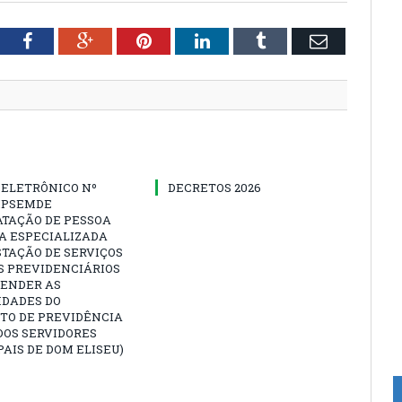
tter
Facebook
Google+
Pinterest
LinkedIn
Tumblr
Email
 ELETRÔNICO Nº
DECRETOS 2026
-IPSEMDE
ATAÇÃO DE PESSOA
A ESPECIALIZADA
TAÇÃO DE SERVIÇOS
S PREVIDENCIÁRIOS
TENDER AS
IDADES DO
TO DE PREVIDÊNCIA
DOS SERVIDORES
AIS DE DOM ELISEU)