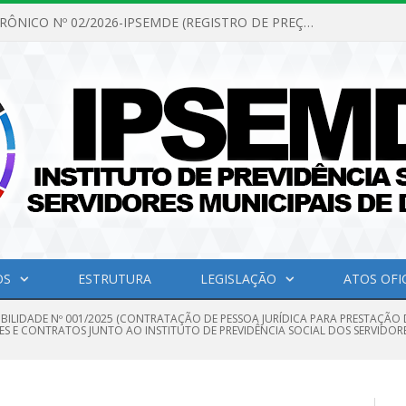
PREGÃO ELETRÔNICO Nº 02/2026-IPSEMDE (REGISTRO DE PREÇOS PARA FUTURA E EVENTUAL AQUISIÇÃO DE MATERIAL DE LIMPEZA E GÊNEROS ALIMENTÍCIOS PARA ATENDER AS NECESSIDADES DO INSTITUTO DE PREVIDÊNCIA SOCIAL DOS SERVIDORES MUNICIPAIS DE DOM ELISEU.)
OS
ESTRUTURA
LEGISLAÇÃO
ATOS OFIC
IBILIDADE Nº 001/2025 (CONTRATAÇÃO DE PESSOA JURÍDICA PARA PRESTAÇÃO 
ES E CONTRATOS JUNTO AO INSTITUTO DE PREVIDÊNCIA SOCIAL DOS SERVIDORE