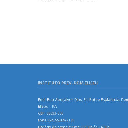
INSTITUTO PREV. DOM ELISEU
End.: Rua Gonçalves Dias, 31, Bairro Esplanada, Do
Eliseu – PA
CEP: 68633-000
Fone: (94) 99209-3185
Horário de atendimento: 08:00h às 14:00h