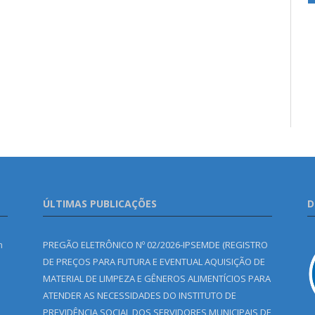
ÚLTIMAS PUBLICAÇÕES
D
m
PREGÃO ELETRÔNICO Nº 02/2026-IPSEMDE (REGISTRO
DE PREÇOS PARA FUTURA E EVENTUAL AQUISIÇÃO DE
MATERIAL DE LIMPEZA E GÊNEROS ALIMENTÍCIOS PARA
ATENDER AS NECESSIDADES DO INSTITUTO DE
PREVIDÊNCIA SOCIAL DOS SERVIDORES MUNICIPAIS DE