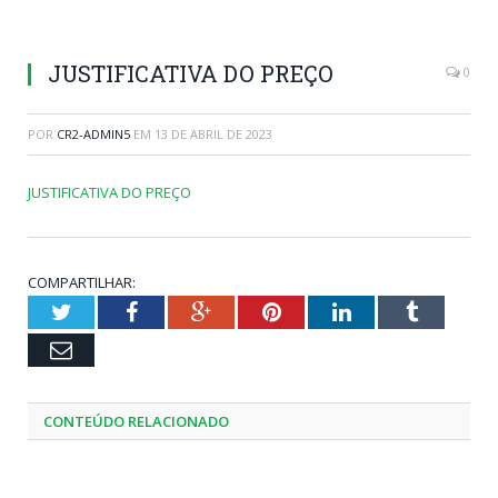
JUSTIFICATIVA DO PREÇO
0
POR
CR2-ADMIN5
EM
13 DE ABRIL DE 2023
JUSTIFICATIVA DO PREÇO
COMPARTILHAR:
Twitter
Facebook
Google+
Pinterest
LinkedIn
Tumblr
Email
CONTEÚDO RELACIONADO