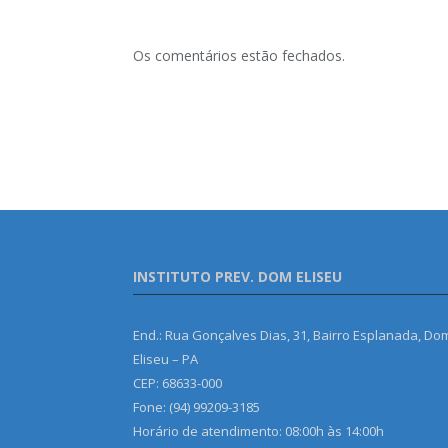
Os comentários estão fechados.
INSTITUTO PREV. DOM ELISEU
End.: Rua Gonçalves Dias, 31, Bairro Esplanada, Do
Eliseu – PA
CEP: 68633-000
Fone: (94) 99209-3185
Horário de atendimento: 08:00h às 14:00h