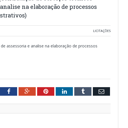
 analise na elaboração de processos
strativos)
LICITAÇÕES
 de assessoria e analise na elaboração de processos
tter
Facebook
Google+
Pinterest
LinkedIn
Tumblr
Email