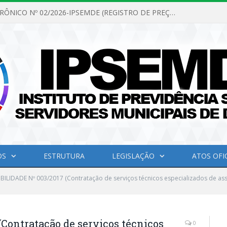
PREGÃO ELETRÔNICO Nº 02/2026-IPSEMDE (REGISTRO DE PREÇOS PARA FUTURA E EVENTUAL AQUISIÇÃO DE MATERIAL DE LIMPEZA E GÊNEROS ALIMENTÍCIOS PARA ATENDER AS NECESSIDADES DO INSTITUTO DE PREVIDÊNCIA SOCIAL DOS SERVIDORES MUNICIPAIS DE DOM ELISEU.)
OS
ESTRUTURA
LEGISLAÇÃO
ATOS OFIC
IBILIDADE Nº 003/2017 (Contratação de serviços técnicos especializados de as
Contratação de serviços técnicos
0