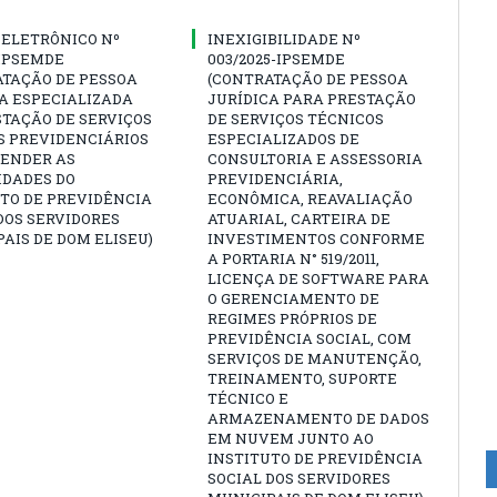
 ELETRÔNICO Nº
INEXIGIBILIDADE Nº
-IPSEMDE
003/2025-IPSEMDE
ATAÇÃO DE PESSOA
(CONTRATAÇÃO DE PESSOA
A ESPECIALIZADA
JURÍDICA PARA PRESTAÇÃO
TAÇÃO DE SERVIÇOS
DE SERVIÇOS TÉCNICOS
S PREVIDENCIÁRIOS
ESPECIALIZADOS DE
TENDER AS
CONSULTORIA E ASSESSORIA
IDADES DO
PREVIDENCIÁRIA,
TO DE PREVIDÊNCIA
ECONÔMICA, REAVALIAÇÃO
DOS SERVIDORES
ATUARIAL, CARTEIRA DE
AIS DE DOM ELISEU)
INVESTIMENTOS CONFORME
A PORTARIA N° 519/2011,
LICENÇA DE SOFTWARE PARA
O GERENCIAMENTO DE
REGIMES PRÓPRIOS DE
PREVIDÊNCIA SOCIAL, COM
SERVIÇOS DE MANUTENÇÃO,
TREINAMENTO, SUPORTE
TÉCNICO E
ARMAZENAMENTO DE DADOS
EM NUVEM JUNTO AO
INSTITUTO DE PREVIDÊNCIA
SOCIAL DOS SERVIDORES