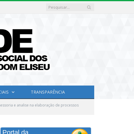
IAIS
TRANSPARÊNCIA
sessoria e analise na elaboração de processos
Portal da