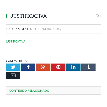
JUSTIFICATIVA
0
POR
CR2-ADMIN3
EM
11 DE JANEIRO DE 2022
JUSTIFICATIVA
COMPARTILHAR:
Twitter
Facebook
Google+
Pinterest
LinkedIn
Tumblr
Email
CONTEÚDO RELACIONADO