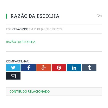
RAZÃO DA ESCOLHA
0
POR
CR2-ADMIN3
EM
11 DE JANEIRO DE 2022
RAZÃO DA ESCOLHA
COMPARTILHAR:
Twitter
Facebook
Google+
Pinterest
LinkedIn
Tumblr
Email
CONTEÚDO RELACIONADO