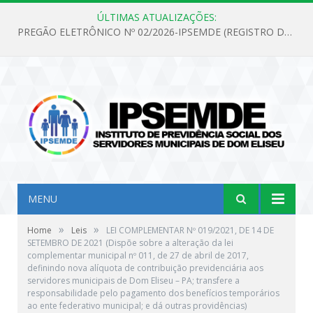
ÚLTIMAS ATUALIZAÇÕES:
PREGÃO ELETRÔNICO Nº 02/2026-IPSEMDE (REGISTRO DE PREÇOS PARA FUTURA E EVENTUAL AQUISIÇÃO DE MATERIAL DE LIMPEZA E GÊNEROS ALIMENTÍCIOS PARA ATENDER AS NECESSIDADES DO INSTITUTO DE PREVIDÊNCIA SOCIAL DOS SERVIDORES MUNICIPAIS DE DOM ELISEU.)
MENU
»
»
Home
Leis
LEI COMPLEMENTAR Nº 019/2021, DE 14 DE
SETEMBRO DE 2021 (Dispõe sobre a alteração da lei
complementar municipal nº 011, de 27 de abril de 2017,
definindo nova alíquota de contribuição previdenciária aos
servidores municipais de Dom Eliseu – PA; transfere a
responsabilidade pelo pagamento dos benefícios temporários
ao ente federativo municipal; e dá outras providências)