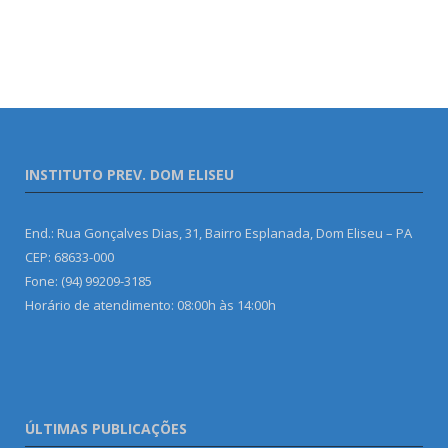
INSTITUTO PREV. DOM ELISEU
End.: Rua Gonçalves Dias, 31, Bairro Esplanada, Dom Eliseu – PA
CEP: 68633-000
Fone: (94) 99209-3185
Horário de atendimento: 08:00h às 14:00h
ÚLTIMAS PUBLICAÇÕES