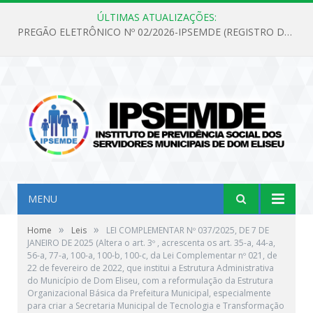
ÚLTIMAS ATUALIZAÇÕES:
PREGÃO ELETRÔNICO Nº 02/2026-IPSEMDE (REGISTRO DE PREÇOS PARA FUTURA E EVENTUAL AQUISIÇÃO DE MATERIAL DE LIMPEZA E GÊNEROS ALIMENTÍCIOS PARA ATENDER AS NECESSIDADES DO INSTITUTO DE PREVIDÊNCIA SOCIAL DOS SERVIDORES MUNICIPAIS DE DOM ELISEU.)
MENU
»
»
Home
Leis
LEI COMPLEMENTAR Nº 037/2025, DE 7 DE
JANEIRO DE 2025 (Altera o art. 3º , acrescenta os art. 35-a, 44-a,
56-a, 77-a, 100-a, 100-b, 100-c, da Lei Complementar nº 021, de
22 de fevereiro de 2022, que institui a Estrutura Administrativa
do Município de Dom Eliseu, com a reformulação da Estrutura
Organizacional Básica da Prefeitura Municipal, especialmente
para criar a Secretaria Municipal de Tecnologia e Transformação