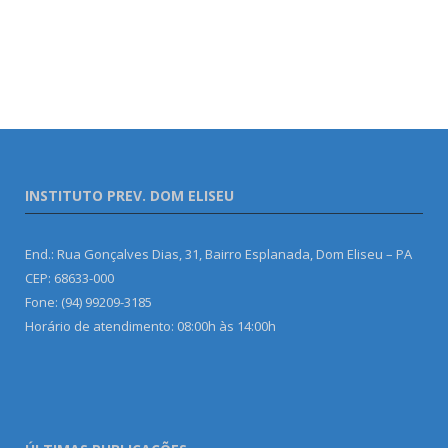
INSTITUTO PREV. DOM ELISEU
End.: Rua Gonçalves Dias, 31, Bairro Esplanada, Dom Eliseu – PA
CEP: 68633-000
Fone: (94) 99209-3185
Horário de atendimento: 08:00h às 14:00h