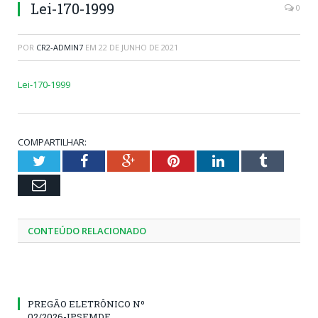
Lei-170-1999
0
POR
CR2-ADMIN7
EM
22 DE JUNHO DE 2021
Lei-170-1999
COMPARTILHAR:
Twitter
Facebook
Google+
Pinterest
LinkedIn
Tumblr
Email
CONTEÚDO RELACIONADO
PREGÃO ELETRÔNICO Nº
02/2026-IPSEMDE