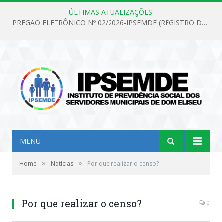
ÚLTIMAS ATUALIZAÇÕES:
PREGÃO ELETRÔNICO Nº 02/2026-IPSEMDE (REGISTRO DE PREÇOS PARA FUTURA E EVENTUAL AQUISIÇÃO DE MATERIAL DE LIMPEZA E GÊNEROS ALIMENTÍCIOS PARA ATENDER AS NECESSIDADES DO INSTITUTO DE PREVIDÊNCIA SOCIAL DOS SERVIDORES MUNICIPAIS DE DOM ELISEU.)
MENU
»
»
Home
Notícias
Por que realizar o censo?
Por que realizar o censo?
0