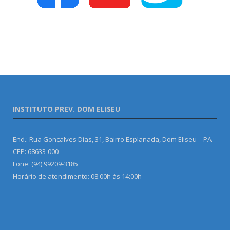
INSTITUTO PREV. DOM ELISEU
End.: Rua Gonçalves Dias, 31, Bairro Esplanada, Dom Eliseu – PA
CEP: 68633-000
Fone: (94) 99209-3185
Horário de atendimento: 08:00h às 14:00h