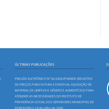
ÚLTIMAS PUBLICAÇÕES
D
m
PREGÃO ELETRÔNICO Nº 02/2026-IPSEMDE (REGISTRO
DE PREÇOS PARA FUTURA E EVENTUAL AQUISIÇÃO DE
MATERIAL DE LIMPEZA E GÊNEROS ALIMENTÍCIOS PARA
ATENDER AS NECESSIDADES DO INSTITUTO DE
PREVIDÊNCIA SOCIAL DOS SERVIDORES MUNICIPAIS DE
DOM ELISEU.)
14 de julho de 2026