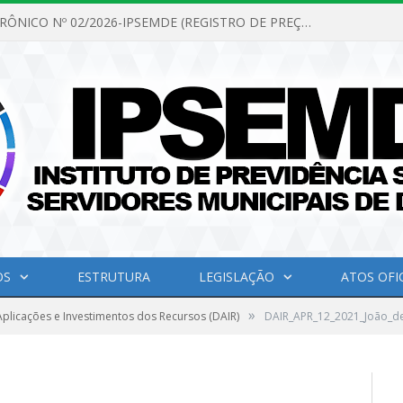
PREGÃO ELETRÔNICO Nº 02/2026-IPSEMDE (REGISTRO DE PREÇOS PARA FUTURA E EVENTUAL AQUISIÇÃO DE MATERIAL DE LIMPEZA E GÊNEROS ALIMENTÍCIOS PARA ATENDER AS NECESSIDADES DO INSTITUTO DE PREVIDÊNCIA SOCIAL DOS SERVIDORES MUNICIPAIS DE DOM ELISEU.)
OS
ESTRUTURA
LEGISLAÇÃO
ATOS OFIC
»
plicações e Investimentos dos Recursos (DAIR)
DAIR_APR_12_2021_João_d