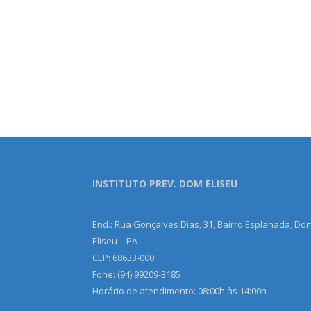
INSTITUTO PREV. DOM ELISEU
End.: Rua Gonçalves Dias, 31, Bairro Esplanada, Do
Eliseu – PA
CEP: 68633-000
Fone: (94) 99209-3185
Horário de atendimento: 08:00h às 14:00h