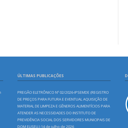
ÚLTIMAS PUBLICAÇÕES
D
m
PREGÃO ELETRÔNICO Nº 02/2026-IPSEMDE (REGISTRO
DE PREÇOS PARA FUTURA E EVENTUAL AQUISIÇÃO DE
MATERIAL DE LIMPEZA E GÊNEROS ALIMENTÍCIOS PARA
ATENDER AS NECESSIDADES DO INSTITUTO DE
PREVIDÊNCIA SOCIAL DOS SERVIDORES MUNICIPAIS DE
DOM ELISEU.)
14 de julho de 2026