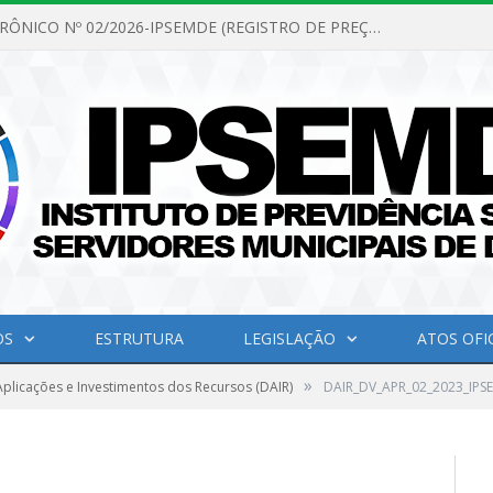
PREGÃO ELETRÔNICO Nº 02/2026-IPSEMDE (REGISTRO DE PREÇOS PARA FUTURA E EVENTUAL AQUISIÇÃO DE MATERIAL DE LIMPEZA E GÊNEROS ALIMENTÍCIOS PARA ATENDER AS NECESSIDADES DO INSTITUTO DE PREVIDÊNCIA SOCIAL DOS SERVIDORES MUNICIPAIS DE DOM ELISEU.)
OS
ESTRUTURA
LEGISLAÇÃO
ATOS OFIC
»
plicações e Investimentos dos Recursos (DAIR)
DAIR_DV_APR_02_2023_IPS