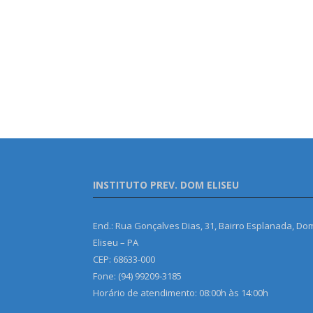
INSTITUTO PREV. DOM ELISEU
End.: Rua Gonçalves Dias, 31, Bairro Esplanada, Do
Eliseu – PA
CEP: 68633-000
Fone: (94) 99209-3185
Horário de atendimento: 08:00h às 14:00h