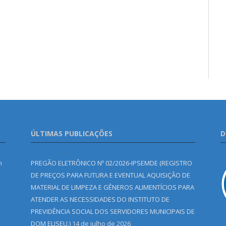
ÚLTIMAS PUBLICAÇÕES
D
m
PREGÃO ELETRÔNICO Nº 02/2026-IPSEMDE (REGISTRO
DE PREÇOS PARA FUTURA E EVENTUAL AQUISIÇÃO DE
MATERIAL DE LIMPEZA E GÊNEROS ALIMENTÍCIOS PARA
ATENDER AS NECESSIDADES DO INSTITUTO DE
PREVIDÊNCIA SOCIAL DOS SERVIDORES MUNICIPAIS DE
DOM ELISEU.)
14 de julho de 2026