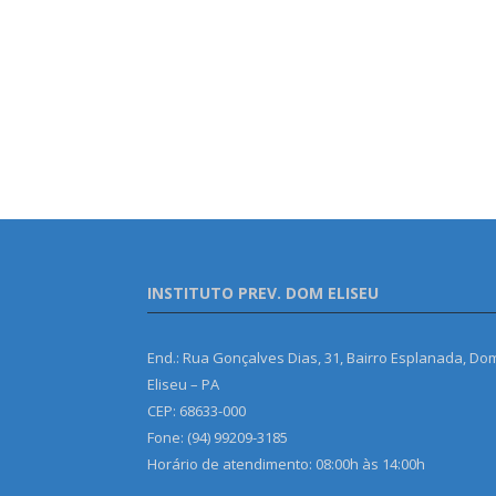
INSTITUTO PREV. DOM ELISEU
End.: Rua Gonçalves Dias, 31, Bairro Esplanada, Do
Eliseu – PA
CEP: 68633-000
Fone: (94) 99209-3185
Horário de atendimento: 08:00h às 14:00h