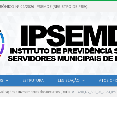
PREGÃO ELETRÔNICO Nº 02/2026-IPSEMDE (REGISTRO DE PREÇOS PARA FUTURA E EVENTUAL AQUISIÇÃO DE MATERIAL DE LIMPEZA E GÊNEROS ALIMENTÍCIOS PARA ATENDER AS NECESSIDADES DO INSTITUTO DE PREVIDÊNCIA SOCIAL DOS SERVIDORES MUNICIPAIS DE DOM ELISEU.)
OS
ESTRUTURA
LEGISLAÇÃO
ATOS OFIC
»
plicações e Investimentos dos Recursos (DAIR)
DAIR_DV_APR_03_2024_IPS