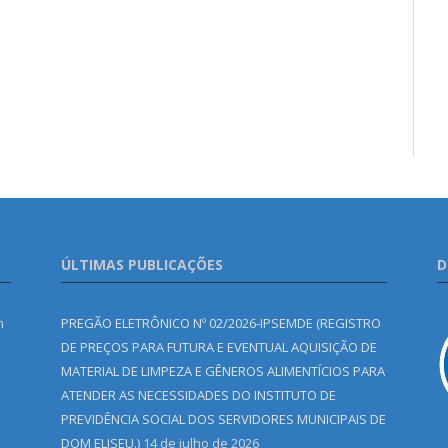
ÚLTIMAS PUBLICAÇÕES
D
m
PREGÃO ELETRÔNICO Nº 02/2026-IPSEMDE (REGISTRO
DE PREÇOS PARA FUTURA E EVENTUAL AQUISIÇÃO DE
MATERIAL DE LIMPEZA E GÊNEROS ALIMENTÍCIOS PARA
ATENDER AS NECESSIDADES DO INSTITUTO DE
PREVIDÊNCIA SOCIAL DOS SERVIDORES MUNICIPAIS DE
DOM ELISEU.)
14 de julho de 2026