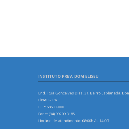
INSTITUTO PREV. DOM ELISEU
End.: Rua Gonçalves Dias, 31, Bairro Esplanada, Do
Eliseu – PA
CEP: 68633-000
Fone: (94) 99209-3185
Horário de atendimento: 08:00h às 14:00h