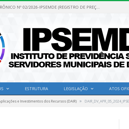
PREGÃO ELETRÔNICO Nº 02/2026-IPSEMDE (REGISTRO DE PREÇOS PARA FUTURA E EVENTUAL AQUISIÇÃO DE MATERIAL DE LIMPEZA E GÊNEROS ALIMENTÍCIOS PARA ATENDER AS NECESSIDADES DO INSTITUTO DE PREVIDÊNCIA SOCIAL DOS SERVIDORES MUNICIPAIS DE DOM ELISEU.)
OS
ESTRUTURA
LEGISLAÇÃO
ATOS OFIC
»
plicações e Investimentos dos Recursos (DAIR)
DAIR_DV_APR_05_2024_IPS