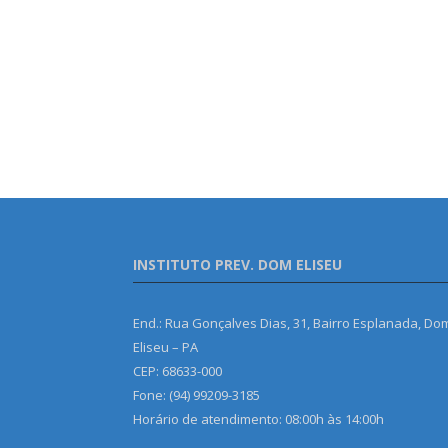
INSTITUTO PREV. DOM ELISEU
End.: Rua Gonçalves Dias, 31, Bairro Esplanada, Do
Eliseu – PA
CEP: 68633-000
Fone: (94) 99209-3185
Horário de atendimento: 08:00h às 14:00h