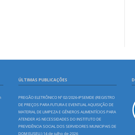
ÚLTIMAS PUBLICAÇÕES
D
m
PREGÃO ELETRÔNICO Nº 02/2026-IPSEMDE (REGISTRO
DE PREÇOS PARA FUTURA E EVENTUAL AQUISIÇÃO DE
MATERIAL DE LIMPEZA E GÊNEROS ALIMENTÍCIOS PARA
ATENDER AS NECESSIDADES DO INSTITUTO DE
PREVIDÊNCIA SOCIAL DOS SERVIDORES MUNICIPAIS DE
DOM ELISEU.)
14 de julho de 2026