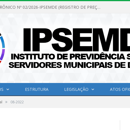
PREGÃO ELETRÔNICO Nº 02/2026-IPSEMDE (REGISTRO DE PREÇOS PARA FUTURA E EVENTUAL AQUISIÇÃO DE MATERIAL DE LIMPEZA E GÊNEROS ALIMENTÍCIOS PARA ATENDER AS NECESSIDADES DO INSTITUTO DE PREVIDÊNCIA SOCIAL DOS SERVIDORES MUNICIPAIS DE DOM ELISEU.)
OS
ESTRUTURA
LEGISLAÇÃO
ATOS OFIC
»
al
08-2022