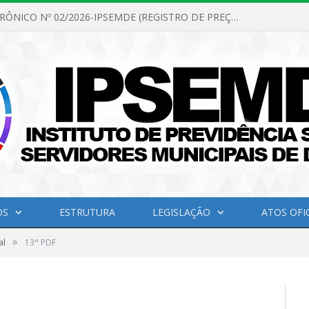
PREGÃO ELETRÔNICO Nº 02/2026-IPSEMDE (REGISTRO DE PREÇOS PARA FUTURA E EVENTUAL AQUISIÇÃO DE MATERIAL DE LIMPEZA E GÊNEROS ALIMENTÍCIOS PARA ATENDER AS NECESSIDADES DO INSTITUTO DE PREVIDÊNCIA SOCIAL DOS SERVIDORES MUNICIPAIS DE DOM ELISEU.)
OS
ESTRUTURA
LEGISLAÇÃO
ATOS OFIC
»
al
13° PDF