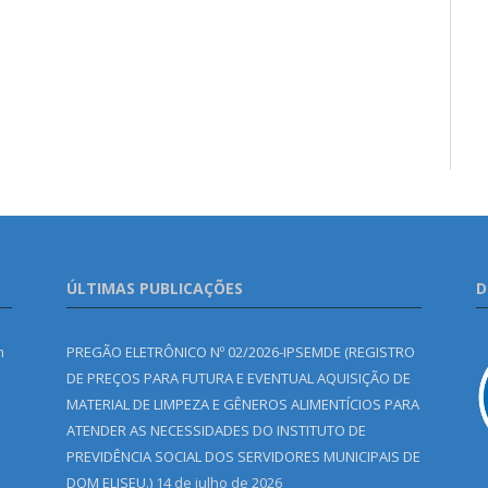
ÚLTIMAS PUBLICAÇÕES
D
m
PREGÃO ELETRÔNICO Nº 02/2026-IPSEMDE (REGISTRO
DE PREÇOS PARA FUTURA E EVENTUAL AQUISIÇÃO DE
MATERIAL DE LIMPEZA E GÊNEROS ALIMENTÍCIOS PARA
ATENDER AS NECESSIDADES DO INSTITUTO DE
PREVIDÊNCIA SOCIAL DOS SERVIDORES MUNICIPAIS DE
DOM ELISEU.)
14 de julho de 2026