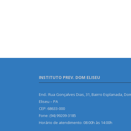
INSTITUTO PREV. DOM ELISEU
End.: Rua Gonçalves Dias, 31, Bairro Esplanada, Do
Eliseu – PA
CEP: 68633-000
Fone: (94) 99209-3185
Horário de atendimento: 08:00h às 14:00h