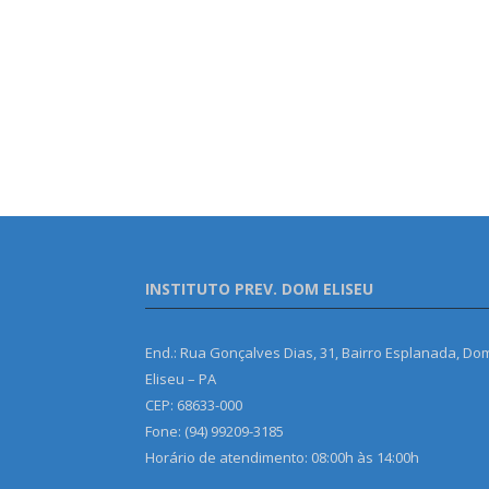
INSTITUTO PREV. DOM ELISEU
End.: Rua Gonçalves Dias, 31, Bairro Esplanada, Do
Eliseu – PA
CEP: 68633-000
Fone: (94) 99209-3185
Horário de atendimento: 08:00h às 14:00h