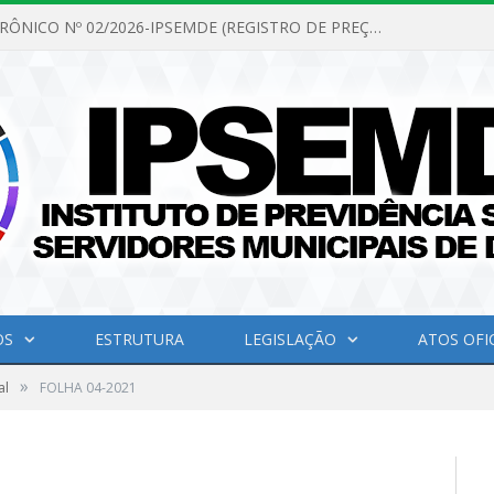
PREGÃO ELETRÔNICO Nº 02/2026-IPSEMDE (REGISTRO DE PREÇOS PARA FUTURA E EVENTUAL AQUISIÇÃO DE MATERIAL DE LIMPEZA E GÊNEROS ALIMENTÍCIOS PARA ATENDER AS NECESSIDADES DO INSTITUTO DE PREVIDÊNCIA SOCIAL DOS SERVIDORES MUNICIPAIS DE DOM ELISEU.)
OS
ESTRUTURA
LEGISLAÇÃO
ATOS OFIC
»
al
FOLHA 04-2021