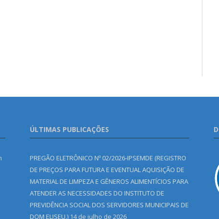
ÚLTIMAS PUBLICAÇÕES
D
m
PREGÃO ELETRÔNICO Nº 02/2026-IPSEMDE (REGISTRO
DE PREÇOS PARA FUTURA E EVENTUAL AQUISIÇÃO DE
MATERIAL DE LIMPEZA E GÊNEROS ALIMENTÍCIOS PARA
ATENDER AS NECESSIDADES DO INSTITUTO DE
PREVIDÊNCIA SOCIAL DOS SERVIDORES MUNICIPAIS DE
DOM ELISEU.)
14 de julho de 2026