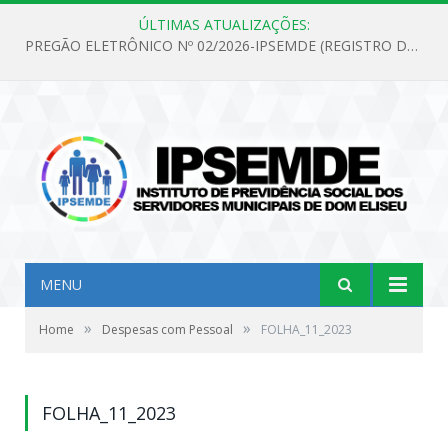
ÚLTIMAS ATUALIZAÇÕES:
PREGÃO ELETRÔNICO Nº 02/2026-IPSEMDE (REGISTRO DE PREÇOS PARA FUTURA E EVENTUAL AQUISIÇÃO DE MATERIAL DE LIMPEZA E GÊNEROS ALIMENTÍCIOS PARA ATENDER AS NECESSIDADES DO INSTITUTO DE PREVIDÊNCIA SOCIAL DOS SERVIDORES MUNICIPAIS DE DOM ELISEU.)
MENU
»
»
Home
Despesas com Pessoal
FOLHA_11_2023
FOLHA_11_2023