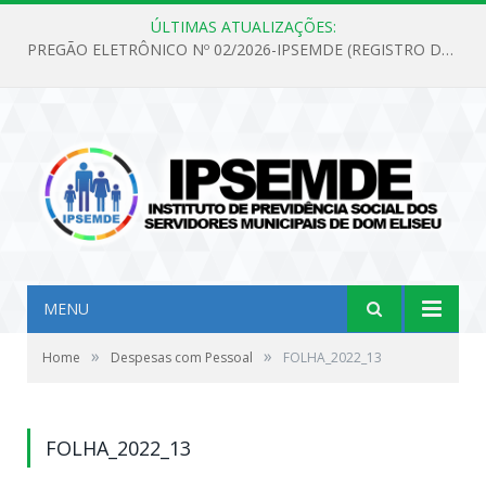
ÚLTIMAS ATUALIZAÇÕES:
PREGÃO ELETRÔNICO Nº 02/2026-IPSEMDE (REGISTRO DE PREÇOS PARA FUTURA E EVENTUAL AQUISIÇÃO DE MATERIAL DE LIMPEZA E GÊNEROS ALIMENTÍCIOS PARA ATENDER AS NECESSIDADES DO INSTITUTO DE PREVIDÊNCIA SOCIAL DOS SERVIDORES MUNICIPAIS DE DOM ELISEU.)
MENU
»
»
Home
Despesas com Pessoal
FOLHA_2022_13
FOLHA_2022_13