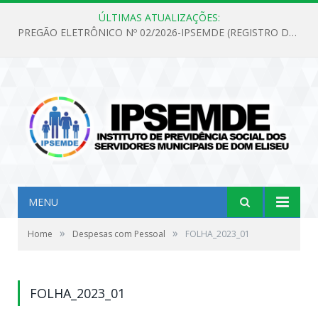
ÚLTIMAS ATUALIZAÇÕES:
PREGÃO ELETRÔNICO Nº 02/2026-IPSEMDE (REGISTRO DE PREÇOS PARA FUTURA E EVENTUAL AQUISIÇÃO DE MATERIAL DE LIMPEZA E GÊNEROS ALIMENTÍCIOS PARA ATENDER AS NECESSIDADES DO INSTITUTO DE PREVIDÊNCIA SOCIAL DOS SERVIDORES MUNICIPAIS DE DOM ELISEU.)
MENU
»
»
Home
Despesas com Pessoal
FOLHA_2023_01
FOLHA_2023_01