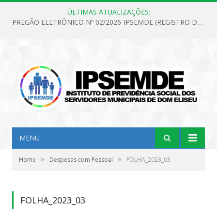
ÚLTIMAS ATUALIZAÇÕES:
PREGÃO ELETRÔNICO Nº 02/2026-IPSEMDE (REGISTRO DE PREÇOS PARA FUTURA E EVENTUAL AQUISIÇÃO DE MATERIAL DE LIMPEZA E GÊNEROS ALIMENTÍCIOS PARA ATENDER AS NECESSIDADES DO INSTITUTO DE PREVIDÊNCIA SOCIAL DOS SERVIDORES MUNICIPAIS DE DOM ELISEU.)
MENU
»
»
Home
Despesas com Pessoal
FOLHA_2023_03
FOLHA_2023_03