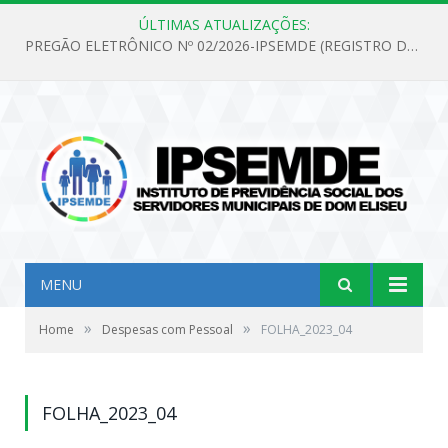
ÚLTIMAS ATUALIZAÇÕES:
PREGÃO ELETRÔNICO Nº 02/2026-IPSEMDE (REGISTRO DE PREÇOS PARA FUTURA E EVENTUAL AQUISIÇÃO DE MATERIAL DE LIMPEZA E GÊNEROS ALIMENTÍCIOS PARA ATENDER AS NECESSIDADES DO INSTITUTO DE PREVIDÊNCIA SOCIAL DOS SERVIDORES MUNICIPAIS DE DOM ELISEU.)
MENU
»
»
Home
Despesas com Pessoal
FOLHA_2023_04
FOLHA_2023_04