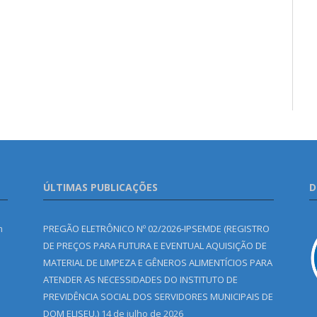
ÚLTIMAS PUBLICAÇÕES
D
m
PREGÃO ELETRÔNICO Nº 02/2026-IPSEMDE (REGISTRO
DE PREÇOS PARA FUTURA E EVENTUAL AQUISIÇÃO DE
MATERIAL DE LIMPEZA E GÊNEROS ALIMENTÍCIOS PARA
ATENDER AS NECESSIDADES DO INSTITUTO DE
PREVIDÊNCIA SOCIAL DOS SERVIDORES MUNICIPAIS DE
DOM ELISEU.)
14 de julho de 2026