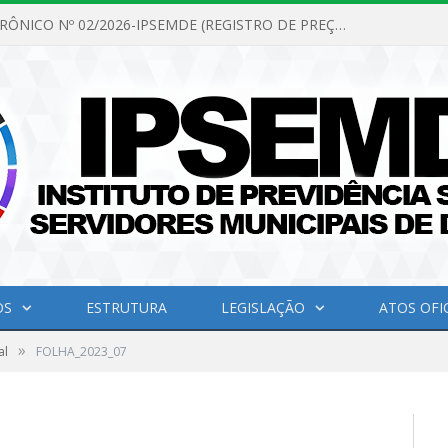
PREGÃO ELETRÔNICO Nº 02/2026-IPSEMDE (REGISTRO DE PREÇOS PARA FUTURA E EVENTUAL AQUISIÇÃO DE MATERIAL DE LIMPEZA E GÊNEROS ALIMENTÍCIOS PARA ATENDER AS NECESSIDADES DO INSTITUTO DE PREVIDÊNCIA SOCIAL DOS SERVIDORES MUNICIPAIS DE DOM ELISEU.)
OS
ESTRUTURA
LEGISLAÇÃO
ATOS OFIC
»
al
FOLHA_2023_07