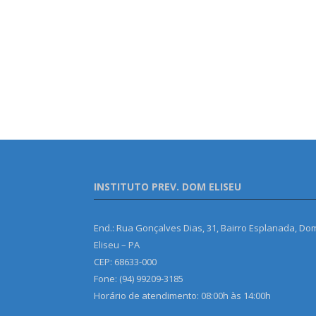
INSTITUTO PREV. DOM ELISEU
End.: Rua Gonçalves Dias, 31, Bairro Esplanada, Do
Eliseu – PA
CEP: 68633-000
Fone: (94) 99209-3185
Horário de atendimento: 08:00h às 14:00h