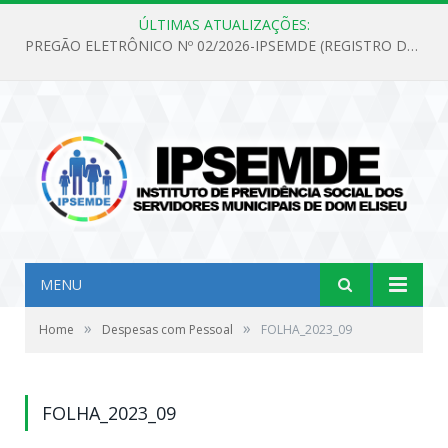
ÚLTIMAS ATUALIZAÇÕES:
PREGÃO ELETRÔNICO Nº 02/2026-IPSEMDE (REGISTRO DE PREÇOS PARA FUTURA E EVENTUAL AQUISIÇÃO DE MATERIAL DE LIMPEZA E GÊNEROS ALIMENTÍCIOS PARA ATENDER AS NECESSIDADES DO INSTITUTO DE PREVIDÊNCIA SOCIAL DOS SERVIDORES MUNICIPAIS DE DOM ELISEU.)
MENU
»
»
Home
Despesas com Pessoal
FOLHA_2023_09
FOLHA_2023_09