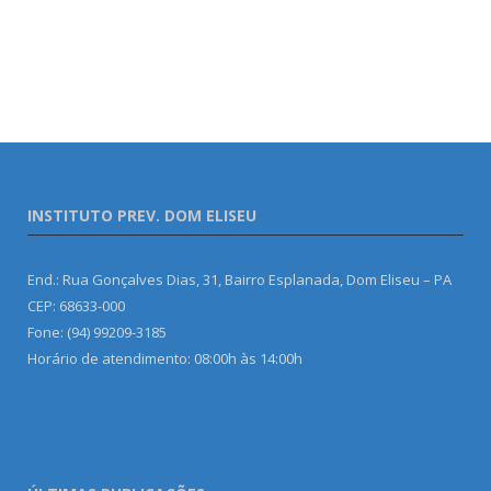
INSTITUTO PREV. DOM ELISEU
End.: Rua Gonçalves Dias, 31, Bairro Esplanada, Dom Eliseu – PA
CEP: 68633-000
Fone: (94) 99209-3185
Horário de atendimento: 08:00h às 14:00h