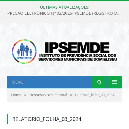
ÚLTIMAS ATUALIZAÇÕES:
PREGÃO ELETRÔNICO Nº 02/2026-IPSEMDE (REGISTRO DE PREÇOS PARA FUTURA E EVENTUAL AQUISIÇÃO DE MATERIAL DE LIMPEZA E GÊNEROS ALIMENTÍCIOS PARA ATENDER AS NECESSIDADES DO INSTITUTO DE PREVIDÊNCIA SOCIAL DOS SERVIDORES MUNICIPAIS DE DOM ELISEU.)
MENU
»
»
Home
Despesas com Pessoal
relatorio_folha_03_2024
RELATORIO_FOLHA_03_2024