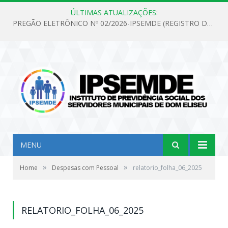
ÚLTIMAS ATUALIZAÇÕES:
PREGÃO ELETRÔNICO Nº 02/2026-IPSEMDE (REGISTRO DE PREÇOS PARA FUTURA E EVENTUAL AQUISIÇÃO DE MATERIAL DE LIMPEZA E GÊNEROS ALIMENTÍCIOS PARA ATENDER AS NECESSIDADES DO INSTITUTO DE PREVIDÊNCIA SOCIAL DOS SERVIDORES MUNICIPAIS DE DOM ELISEU.)
MENU
»
»
Home
Despesas com Pessoal
relatorio_folha_06_2025
RELATORIO_FOLHA_06_2025