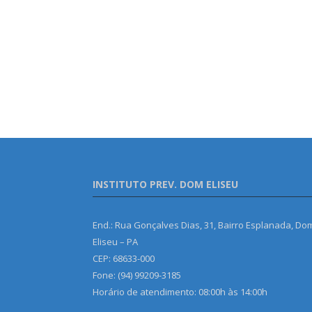
INSTITUTO PREV. DOM ELISEU
End.: Rua Gonçalves Dias, 31, Bairro Esplanada, Do
Eliseu – PA
CEP: 68633-000
Fone: (94) 99209-3185
Horário de atendimento: 08:00h às 14:00h