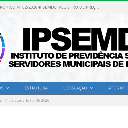
PREGÃO ELETRÔNICO Nº 02/2026-IPSEMDE (REGISTRO DE PREÇOS PARA FUTURA E EVENTUAL AQUISIÇÃO DE MATERIAL DE LIMPEZA E GÊNEROS ALIMENTÍCIOS PARA ATENDER AS NECESSIDADES DO INSTITUTO DE PREVIDÊNCIA SOCIAL DOS SERVIDORES MUNICIPAIS DE DOM ELISEU.)
OS
ESTRUTURA
LEGISLAÇÃO
ATOS OFIC
»
al
relatorio_folha_06_2026