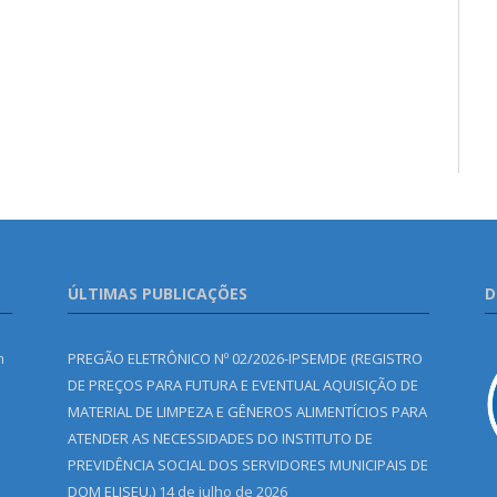
ÚLTIMAS PUBLICAÇÕES
D
m
PREGÃO ELETRÔNICO Nº 02/2026-IPSEMDE (REGISTRO
DE PREÇOS PARA FUTURA E EVENTUAL AQUISIÇÃO DE
MATERIAL DE LIMPEZA E GÊNEROS ALIMENTÍCIOS PARA
ATENDER AS NECESSIDADES DO INSTITUTO DE
PREVIDÊNCIA SOCIAL DOS SERVIDORES MUNICIPAIS DE
DOM ELISEU.)
14 de julho de 2026