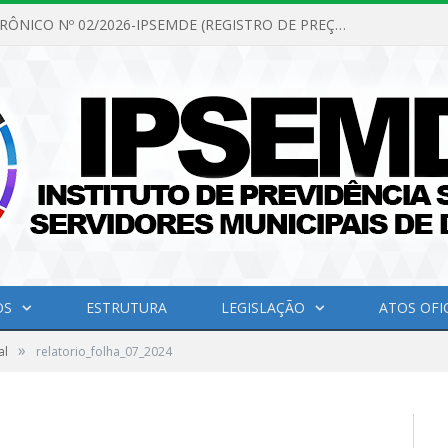
PREGÃO ELETRÔNICO Nº 02/2026-IPSEMDE (REGISTRO DE PREÇOS PARA FUTURA E EVENTUAL AQUISIÇÃO DE MATERIAL DE LIMPEZA E GÊNEROS ALIMENTÍCIOS PARA ATENDER AS NECESSIDADES DO INSTITUTO DE PREVIDÊNCIA SOCIAL DOS SERVIDORES MUNICIPAIS DE DOM ELISEU.)
OS
ESTRUTURA
LEGISLAÇÃO
ATOS OFIC
»
al
relatorio_folha_07_2024