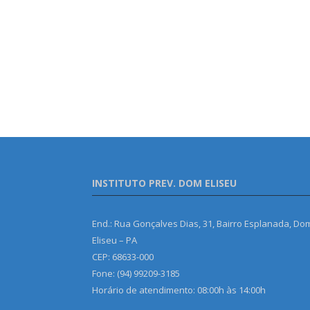
INSTITUTO PREV. DOM ELISEU
End.: Rua Gonçalves Dias, 31, Bairro Esplanada, Do
Eliseu – PA
CEP: 68633-000
Fone: (94) 99209-3185
Horário de atendimento: 08:00h às 14:00h