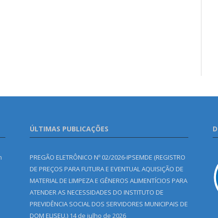
ÚLTIMAS PUBLICAÇÕES
D
m
PREGÃO ELETRÔNICO Nº 02/2026-IPSEMDE (REGISTRO
DE PREÇOS PARA FUTURA E EVENTUAL AQUISIÇÃO DE
MATERIAL DE LIMPEZA E GÊNEROS ALIMENTÍCIOS PARA
ATENDER AS NECESSIDADES DO INSTITUTO DE
PREVIDÊNCIA SOCIAL DOS SERVIDORES MUNICIPAIS DE
DOM ELISEU.)
14 de julho de 2026