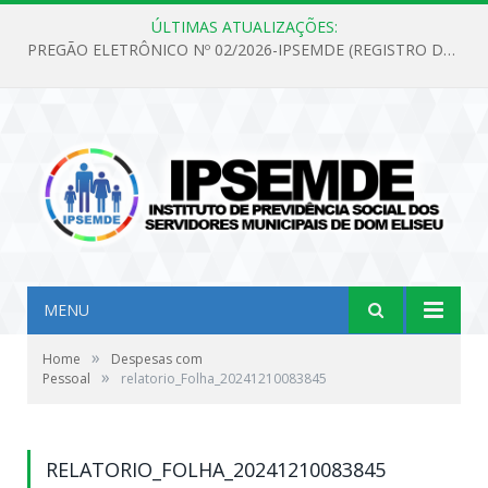
ÚLTIMAS ATUALIZAÇÕES:
PREGÃO ELETRÔNICO Nº 02/2026-IPSEMDE (REGISTRO DE PREÇOS PARA FUTURA E EVENTUAL AQUISIÇÃO DE MATERIAL DE LIMPEZA E GÊNEROS ALIMENTÍCIOS PARA ATENDER AS NECESSIDADES DO INSTITUTO DE PREVIDÊNCIA SOCIAL DOS SERVIDORES MUNICIPAIS DE DOM ELISEU.)
MENU
»
Home
Despesas com
»
Pessoal
relatorio_Folha_20241210083845
RELATORIO_FOLHA_20241210083845