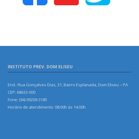
INSTITUTO PREV. DOM ELISEU
End.: Rua Gonçalves Dias, 31, Bairro Esplanada, Dom Eliseu – PA
CEP: 68633-000
Fone: (94) 99209-3185
Horário de atendimento: 08:00h às 14:00h