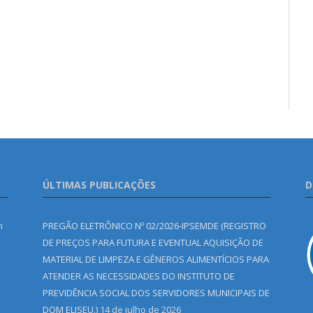
ÚLTIMAS PUBLICAÇÕES
D
m
PREGÃO ELETRÔNICO Nº 02/2026-IPSEMDE (REGISTRO
DE PREÇOS PARA FUTURA E EVENTUAL AQUISIÇÃO DE
MATERIAL DE LIMPEZA E GÊNEROS ALIMENTÍCIOS PARA
ATENDER AS NECESSIDADES DO INSTITUTO DE
PREVIDÊNCIA SOCIAL DOS SERVIDORES MUNICIPAIS DE
DOM ELISEU.)
14 de julho de 2026