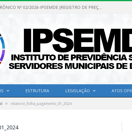
PREGÃO ELETRÔNICO Nº 02/2026-IPSEMDE (REGISTRO DE PREÇOS PARA FUTURA E EVENTUAL AQUISIÇÃO DE MATERIAL DE LIMPEZA E GÊNEROS ALIMENTÍCIOS PARA ATENDER AS NECESSIDADES DO INSTITUTO DE PREVIDÊNCIA SOCIAL DOS SERVIDORES MUNICIPAIS DE DOM ELISEU.)
OS
ESTRUTURA
LEGISLAÇÃO
ATOS OFIC
»
al
relatorio_folha_pagamento_01_2024
1_2024