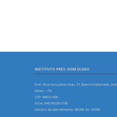
INSTITUTO PREV. DOM ELISEU
End.: Rua Gonçalves Dias, 31, Bairro Esplanada, Do
Eliseu – PA
CEP: 68633-000
Fone: (94) 99209-3185
Horário de atendimento: 08:00h às 14:00h