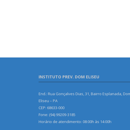
INSTITUTO PREV. DOM ELISEU
End.: Rua Gonçalves Dias, 31, Bairro Esplanada, Do
Eliseu – PA
CEP: 68633-000
Fone: (94) 99209-3185
Horário de atendimento: 08:00h às 14:00h