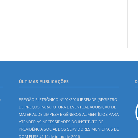
ÚLTIMAS PUBLICAÇÕES
D
m
PREGÃO ELETRÔNICO Nº 02/2026-IPSEMDE (REGISTRO
DE PREÇOS PARA FUTURA E EVENTUAL AQUISIÇÃO DE
MATERIAL DE LIMPEZA E GÊNEROS ALIMENTÍCIOS PARA
ATENDER AS NECESSIDADES DO INSTITUTO DE
PREVIDÊNCIA SOCIAL DOS SERVIDORES MUNICIPAIS DE
DOM ELISEU.)
14 de julho de 2026