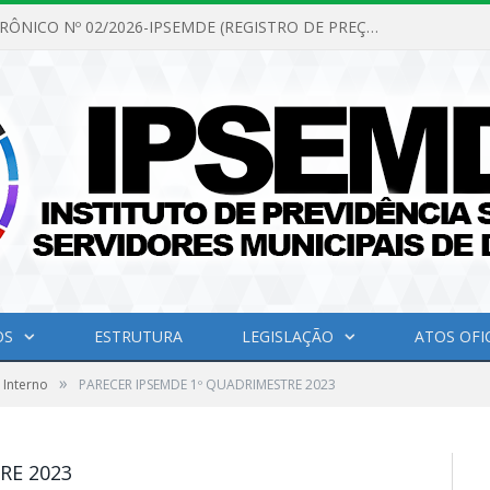
PREGÃO ELETRÔNICO Nº 02/2026-IPSEMDE (REGISTRO DE PREÇOS PARA FUTURA E EVENTUAL AQUISIÇÃO DE MATERIAL DE LIMPEZA E GÊNEROS ALIMENTÍCIOS PARA ATENDER AS NECESSIDADES DO INSTITUTO DE PREVIDÊNCIA SOCIAL DOS SERVIDORES MUNICIPAIS DE DOM ELISEU.)
OS
ESTRUTURA
LEGISLAÇÃO
ATOS OFIC
»
 Interno
PARECER IPSEMDE 1º QUADRIMESTRE 2023
RE 2023