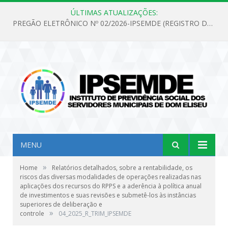
ÚLTIMAS ATUALIZAÇÕES:
PREGÃO ELETRÔNICO Nº 02/2026-IPSEMDE (REGISTRO DE PREÇOS PARA FUTURA E EVENTUAL AQUISIÇÃO DE MATERIAL DE LIMPEZA E GÊNEROS ALIMENTÍCIOS PARA ATENDER AS NECESSIDADES DO INSTITUTO DE PREVIDÊNCIA SOCIAL DOS SERVIDORES MUNICIPAIS DE DOM ELISEU.)
MENU
»
Home
Relatórios detalhados, sobre a rentabilidade, os
riscos das diversas modalidades de operações realizadas nas
aplicações dos recursos do RPPS e a aderência à política anual
de investimentos e suas revisões e submetê-los às instâncias
superiores de deliberação e
»
controle
04_2025_R_TRIM_IPSEMDE