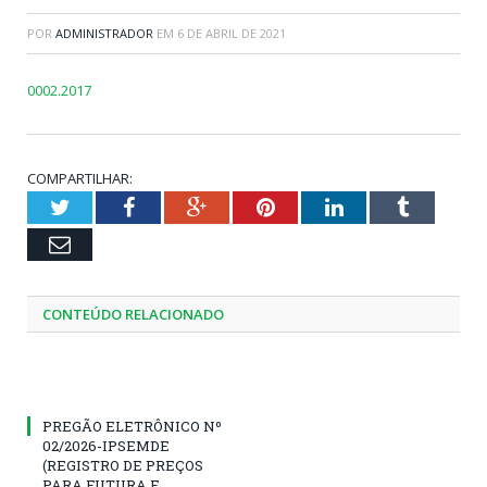
POR
ADMINISTRADOR
EM
6 DE ABRIL DE 2021
0002.2017
COMPARTILHAR:
Twitter
Facebook
Google+
Pinterest
LinkedIn
Tumblr
Email
CONTEÚDO RELACIONADO
PREGÃO ELETRÔNICO Nº
02/2026-IPSEMDE
(REGISTRO DE PREÇOS
PARA FUTURA E