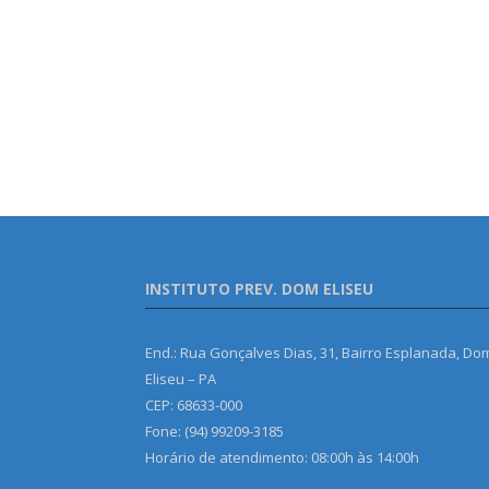
INSTITUTO PREV. DOM ELISEU
End.: Rua Gonçalves Dias, 31, Bairro Esplanada, Do
Eliseu – PA
CEP: 68633-000
Fone: (94) 99209-3185
Horário de atendimento: 08:00h às 14:00h