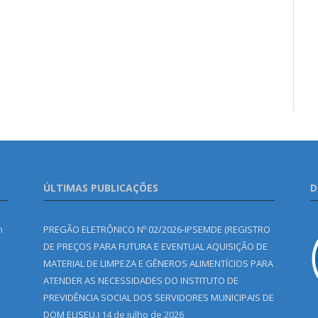
ÚLTIMAS PUBLICAÇÕES
D
m
PREGÃO ELETRÔNICO Nº 02/2026-IPSEMDE (REGISTRO
DE PREÇOS PARA FUTURA E EVENTUAL AQUISIÇÃO DE
MATERIAL DE LIMPEZA E GÊNEROS ALIMENTÍCIOS PARA
ATENDER AS NECESSIDADES DO INSTITUTO DE
PREVIDÊNCIA SOCIAL DOS SERVIDORES MUNICIPAIS DE
DOM ELISEU.)
14 de julho de 2026