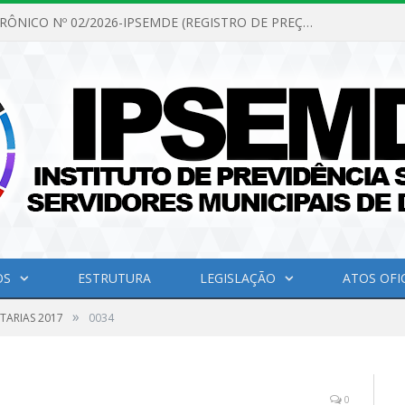
PREGÃO ELETRÔNICO Nº 02/2026-IPSEMDE (REGISTRO DE PREÇOS PARA FUTURA E EVENTUAL AQUISIÇÃO DE MATERIAL DE LIMPEZA E GÊNEROS ALIMENTÍCIOS PARA ATENDER AS NECESSIDADES DO INSTITUTO DE PREVIDÊNCIA SOCIAL DOS SERVIDORES MUNICIPAIS DE DOM ELISEU.)
OS
ESTRUTURA
LEGISLAÇÃO
ATOS OFIC
»
TARIAS 2017
0034
0