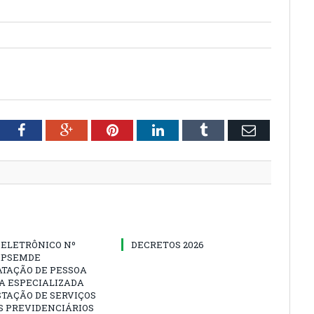
tter
Facebook
Google+
Pinterest
LinkedIn
Tumblr
Email
 ELETRÔNICO Nº
DECRETOS 2026
-IPSEMDE
ATAÇÃO DE PESSOA
A ESPECIALIZADA
TAÇÃO DE SERVIÇOS
S PREVIDENCIÁRIOS