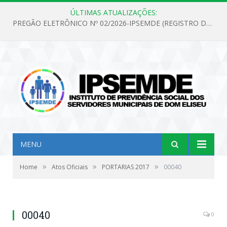
ÚLTIMAS ATUALIZAÇÕES:
PREGÃO ELETRÔNICO Nº 02/2026-IPSEMDE (REGISTRO DE PREÇOS PARA FUTURA E EVENTUAL AQUISIÇÃO DE MATERIAL DE LIMPEZA E GÊNEROS ALIMENTÍCIOS PARA ATENDER AS NECESSIDADES DO INSTITUTO DE PREVIDÊNCIA SOCIAL DOS SERVIDORES MUNICIPAIS DE DOM ELISEU.)
MENU
»
»
»
Home
Atos Oficiais
PORTARIAS 2017
00040
00040
0