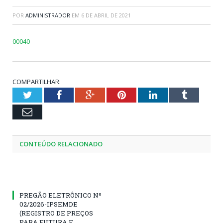
POR
ADMINISTRADOR
EM
6 DE ABRIL DE 2021
00040
COMPARTILHAR:
Twitter
Facebook
Google+
Pinterest
LinkedIn
Tumblr
Email
CONTEÚDO RELACIONADO
PREGÃO ELETRÔNICO Nº
02/2026-IPSEMDE
(REGISTRO DE PREÇOS
PARA FUTURA E